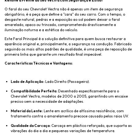
Renove a Frente do seu Vectra com Segurança e Estilo!
O farol do seu Chevrolet Vectra não é apenas um item de segurança
obrigatório; é a peça que define a "cara" do seu carro. Com o tempo, o
desgaste natural, pedras e a exposição ao sol podem deixar o farol
amarelado, opaco ou trincado, comprometendo drasticamente a
iluminação noturna e a estética do veículo.
Este Farol Principal é a solução definitiva para quem busca restaurar a
aparência original e, principalmente, a segurança na condução. Fabricado
seguindo os mais altos padrões de qualidade, é uma peça de reposição de
primeira linha que garante um resultado final impecável.
Características Técnicas e Vantagens:
Lado de Aplicação:
Lado Direito (Passageiro).
Compatibilidade Perfeita:
Desenhado especificamente para o
Chevrolet Vectra, modelos de 2000 a 2005, garantindo um encaixe
preciso sem a necessidade de adaptações.
Material da Lente:
Lente em acrílico de altíssima resistência, com
tratamento contra o amarelamento precoce causado pelos raios UV.
Qualidade da Carcaça:
Carcaça em plástico reforçado, que suporta as
vibrações do dia a dia e pequenas variações de temperatura.