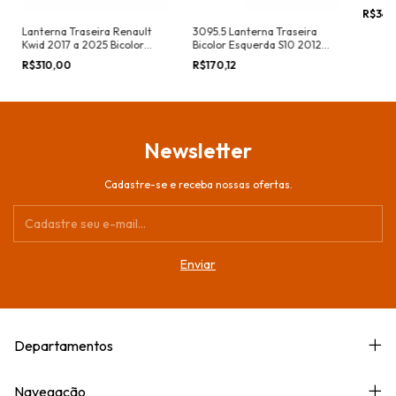
Esquer
R$340
Lanterna Traseira Renault
3095.5 Lanterna Traseira
Kwid 2017 a 2025 Bicolor
Bicolor Esquerda S10 2012 a
Esquerda
2018 sem LED - WA
R$310,00
R$170,12
01.01.00.04
Newsletter
Cadastre-se e receba nossas ofertas.
Departamentos
Navegação