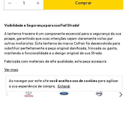
Visibilidade e Segurança para sua Fiat Strada!
A lanterna traseira é um componente essencial para a segurança da sua
picape, garantindo que suas intenções sejam claramente vistas por
outros motoristas. Esta lanterna da marca Cofran foi desenvolvida para
substituir perfeitamente a peça original danificada, trincada ou gasta,
mantendo a funcionalidade e o design original da sua Strada.
Fabricada com materiais de alta qualidade, esta peça assegura
durabilidade e um desempenho impecável mesmo sob chuva, neblina ou
Ver mais
sol intenso, mantendo seu funcionamento 100% e reforçando a
segurança em cada trajeto.
Ao navegar por este site
você aceita o uso de cookies
para agilizar
Características Técnicas:
a sua experiência de compra.
Entendi
Lado de Aplicação:
Lado Esquerdo (Motorista).
Compatibilidade:
Fiat Strada, anos 2014, 2015, 2016, 2017, 2018 e
2019.
Marca da Peça:
Cofran.
Modelo:
Bicolor (Vermelho e Cristal), conforme o design de fábrica.