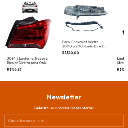
Farol Chevrolet Vectra
2000 a 2005 Lado Direito
(Passageiro)
R$340,00
3084.5 Lanterna Traseira
Lanter
Bicolor Direita para Onix
Strada
2017 a 2020 LT/LTZ - WA
Esque
R$155,23
R$158
01.01.00.01
Newsletter
Cadastre-se e receba nossas ofertas.