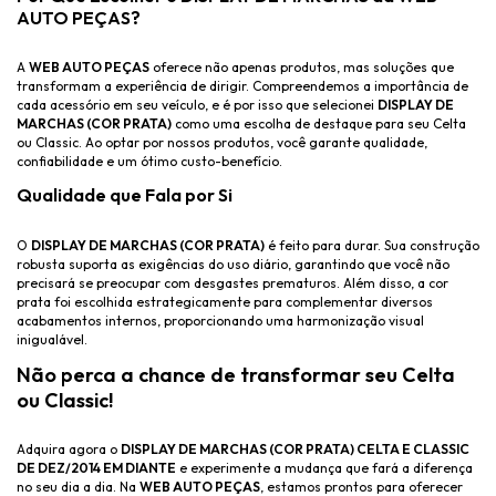
AUTO PEÇAS?
A
WEB AUTO PEÇAS
oferece não apenas produtos, mas soluções que
transformam a experiência de dirigir. Compreendemos a importância de
cada acessório em seu veículo, e é por isso que selecionei
DISPLAY DE
MARCHAS (COR PRATA)
como uma escolha de destaque para seu Celta
ou Classic. Ao optar por nossos produtos, você garante qualidade,
confiabilidade e um ótimo custo-benefício.
Qualidade que Fala por Si
O
DISPLAY DE MARCHAS (COR PRATA)
é feito para durar. Sua construção
robusta suporta as exigências do uso diário, garantindo que você não
precisará se preocupar com desgastes prematuros. Além disso, a cor
prata foi escolhida estrategicamente para complementar diversos
acabamentos internos, proporcionando uma harmonização visual
inigualável.
Não perca a chance de transformar seu Celta
ou Classic!
Adquira agora o
DISPLAY DE MARCHAS (COR PRATA) CELTA E CLASSIC
DE DEZ/2014 EM DIANTE
e experimente a mudança que fará a diferença
no seu dia a dia. Na
WEB AUTO PEÇAS
, estamos prontos para oferecer